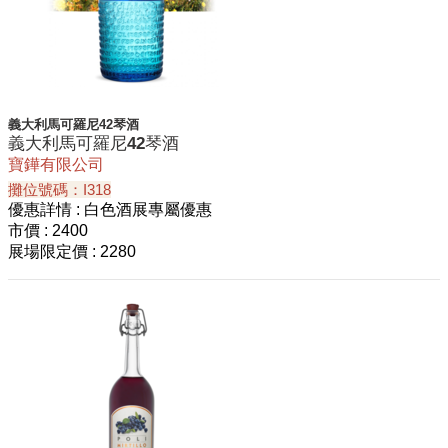
義⼤利⾺可羅尼42琴酒
義⼤利⾺可羅尼42琴酒
寶鏵有限公司
攤位號碼：I318
優惠詳情
: 白色酒展專屬優惠
市價
: 2400
展場限定價
: 2280