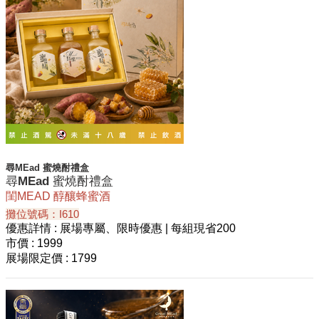
尋MEad 蜜燒酎禮盒
尋MEad 蜜燒酎禮盒
閨MEAD 醇釀蜂蜜酒
攤位號碼：I610
優惠詳情
: 展場專屬、限時優惠 | 每組現省200
市價
: 1999
展場限定價
: 1799