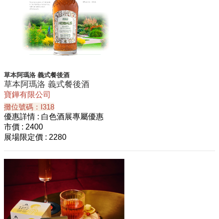
草本阿瑪洛 義式餐後酒
草本阿瑪洛 義式餐後酒
寶鏵有限公司
攤位號碼：I318
優惠詳情
: 白色酒展專屬優惠
市價
: 2400
展場限定價
: 2280