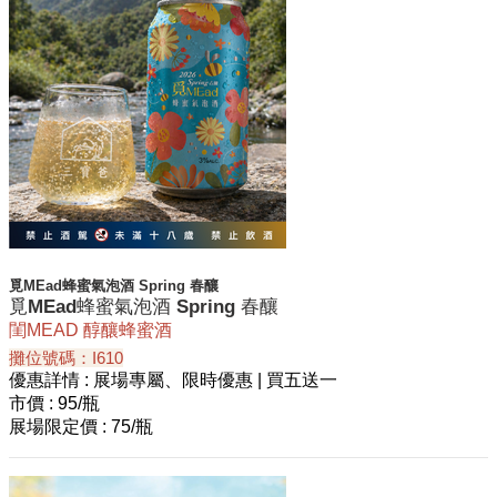
覓MEad蜂蜜氣泡酒 Spring 春釀
覓MEad蜂蜜氣泡酒 Spring 春釀
閨MEAD 醇釀蜂蜜酒
攤位號碼：I610
優惠詳情
: 展場專屬、限時優惠 | 買五送一
市價
: 95/瓶
展場限定價
: 75/瓶