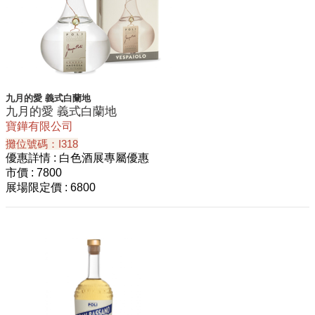
九⽉的愛 義式⽩蘭地
九⽉的愛 義式⽩蘭地
寶鏵有限公司
攤位號碼：I318
優惠詳情
: 白色酒展專屬優惠
市價
: 7800
展場限定價
: 6800