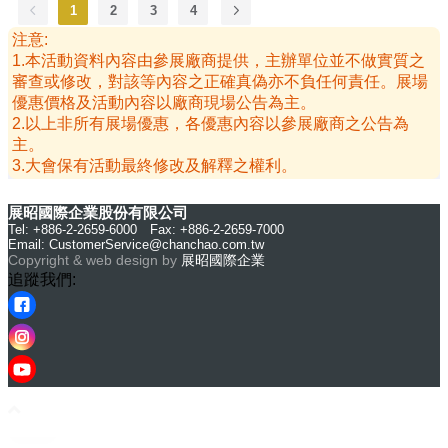
1
2
3
4
注意:
1.本活動資料內容由參展廠商提供，主辦單位並不做實質之
審查或修改，對該等內容之正確真偽亦不負任何責任。展場
優惠價格及活動內容以廠商現場公告為主。
2.以上非所有展場優惠，各優惠內容以參展廠商之公告為
主。
3.大會保有活動最終修改及解釋之權利。
展昭國際企業股份有限公司
Tel: +886-2-2659-6000 Fax: +886-2-2659-7000
Email:
CustomerService@chanchao.com.tw
Copyright & web design by
展昭國際企業
追蹤我們: