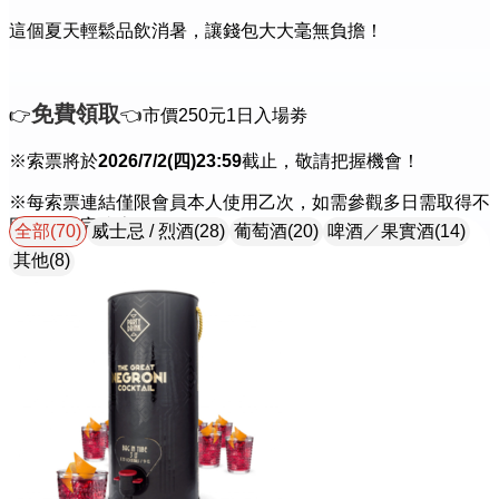
這個夏天輕鬆品飲消暑，讓錢包大大毫無負擔！
免費領取
👉
👈市價250元1日入場劵
※索票將於
2026/7/2(四)23:59
截止，敬請把握機會！
※每索票連結僅限會員本人使用乙次，如需參觀多日需取得不
同連結並完成索票。
全部(70)
威士忌 / 烈酒(28)
葡萄酒(20)
啤酒／果實酒(14)
其他(8)