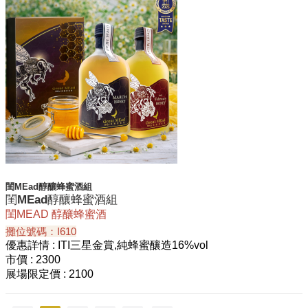
閨MEad醇釀蜂蜜酒組
閨MEad醇釀蜂蜜酒組
閨MEAD 醇釀蜂蜜酒
攤位號碼：I610
優惠詳情
: ITI三星金賞,純蜂蜜釀造16%vol
市價
: 2300
展場限定價
: 2100