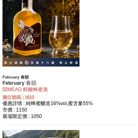
February 春韻
February 春韻
閨MEAD 醇釀蜂蜜酒
攤位號碼：I610
優惠詳情
: 純蜂蜜釀造16%vol,蜜含量55%
市價
: 1150
展場限定價
: 1050