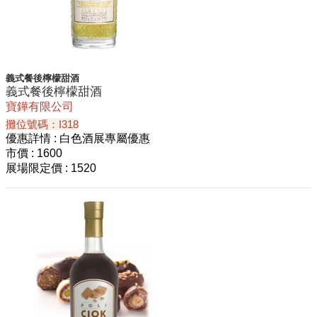
義式餐後檸檬甜酒
義式餐後檸檬甜酒
寶鏵有限公司
攤位號碼：I318
優惠詳情
: 白色酒展專屬優惠
市價
: 1600
展場限定價
: 1520