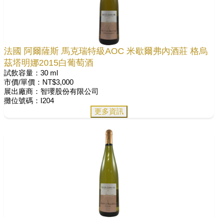
法國 阿爾薩斯 馬克瑞特級AOC 米歇爾弗內酒莊 格烏
茲塔明娜2015白葡萄酒
試飲容量：30 ml
市價/單價：NT$3,000
展出廠商：智瓔股份有限公司
攤位號碼：I204
更多資訊