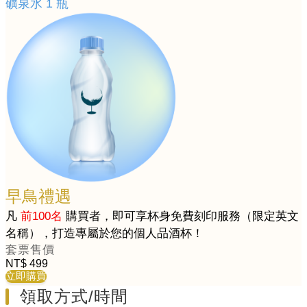
礦泉水 1 瓶
早鳥禮遇
凡
前100名
購買者，即可享杯身免費刻印服務（限定英文
名稱），打造專屬於您的個人品酒杯！
套票售價
NT$ 499
立即購買
領取方式/時間