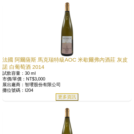
法國 阿爾薩斯 馬克瑞特級AOC 米歇爾弗內酒莊 灰皮
諾 白葡萄酒 2014
試飲容量：30 ml
市價/單價：NT$3,000
展出廠商：智瓔股份有限公司
攤位號碼：I204
更多資訊