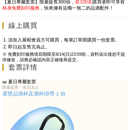
【夏日專屬套票】限量販售300份，
前100名
購買者即可享有
杯身免費刻印服務
，快來擁有這獨一無二的品酒配件！
線上購買
須加入展昭會員方可購買，每筆訂單限購買一份套票。
即日起至售完為止。
※ 免費刻印服務填寫期限至6/14(日)23:59前，資料送出後恕不提
供修改，請務必確認內容正確後再提交。
套票詳情
🎫 夏日專屬套票
限量販售・售完為止
展覽品酒杯及酒杯掛帶 1 份