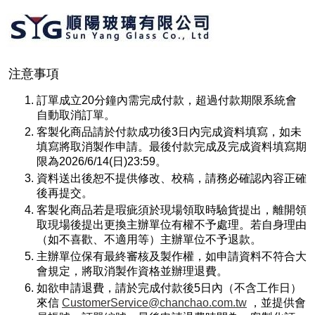
注意事項
訂單成立20分鐘內需完成付款，超過付款期限系統會
自動取消訂單。
客製化商品請於付款成功後3日內完成資料填寫，如未
填寫將取消製作申請。最後付款完成及完成資料填寫期
限為2026/6/14(日)23:59。
資料送出後恕不提供修改、校稿，請務必確認內容正確
後再提交。
客製化商品若是瑕疵須於現場領取時驗貨提出，離開領
取現場後提出更換主辦單位有權不予處理。若自身理由
（如不喜歡、不適用等）主辦單位不予退款。
主辦單位保有最終審核及製作權，如申請資料不符合大
會規定，將取消製作資格並辦理退費。
如欲申請退費，請於完成付款後5日內（不含工作日）
來信
CustomerService@chanchao.com.tw
，並提供會