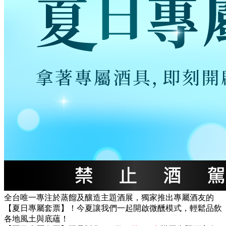
全台唯一專注於蒸餾及釀造主題酒展，獨家推出專屬酒友的
【夏日專屬套票】！今夏讓我們一起開啟微醺模式，輕鬆品飲
各地風土與底蘊！