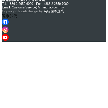
Tel: +886-2-2659-6000 Fax: +886-2-2659-7000
Email:
CustomerService@chanchao.com.tw
Copyright & web design by
展昭國際企業
追蹤我們: