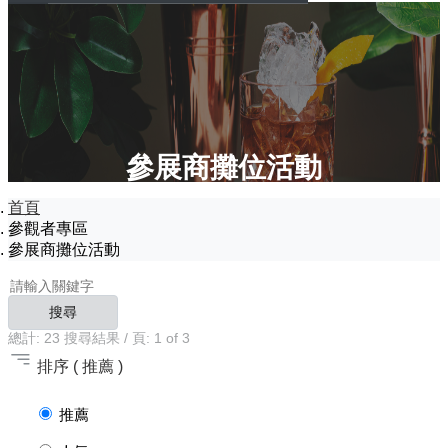
參展商攤位活動
首頁
參觀者專區
參展商攤位活動
搜尋
總計:
23
搜尋結果 / 頁:
1
of 3
排序
( 推薦 )
推薦