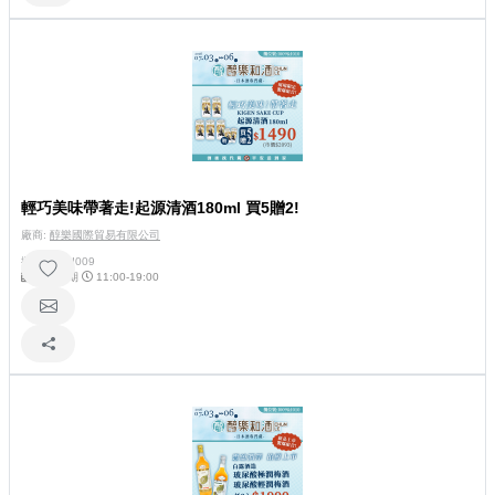
輕巧美味帶著走!起源清酒180ml 買5贈2!
廠商:
醇樂國際貿易有限公司
攤位號碼:
I009
每日展期
11:00-19:00